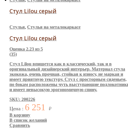
Стул Lilou серый
Стулья
,
Стулья на металокаркасе
Стул Lilou серый
Оценка
2.23
из 5
(35)
Стул Lilou впишется как в классический, так и в
оригинальный дизайнерский интерьер. Материал стула
экокожа, очень прочная, стойкая к износу, не маркая и
имеет приятную текстуру. Стул с просторным сиденьем,
по бокам расположены чуть выступающие подлокотник
и имеет невысокую эрогономичную спину.
SKU: 200226
6 251
Цена :
₽
В корзину
В список желаний
Сравнить