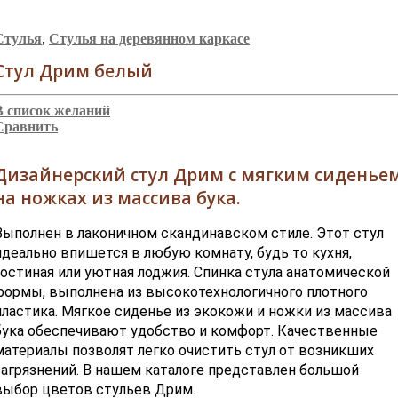
Стулья
,
Стулья на деревянном каркасе
Стул Дрим белый
В список желаний
Сравнить
Дизайнерский стул Дрим с мягким сиденье
на ножках из массива бука.
Выполнен в лаконичном скандинавском стиле. Этот стул
идеально впишется в любую комнату, будь то кухня,
гостиная или уютная лоджия. Спинка стула анатомической
формы, выполнена из высокотехнологичного плотного
пластика. Мягкое сиденье из экокожи и ножки из массива
бука обеспечивают удобство и комфорт. Качественные
материалы позволят легко очистить стул от возникших
загрязнений. В нашем каталоге представлен большой
выбор цветов стульев Дрим.