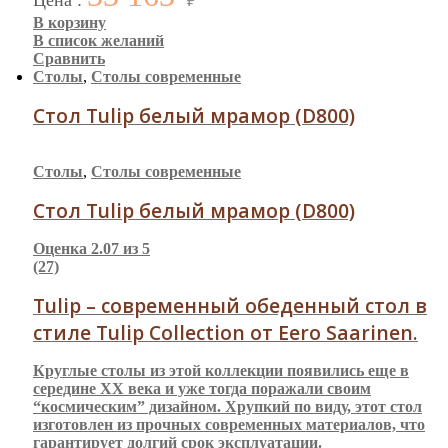
Цена :
₽
В корзину
В список желаний
Сравнить
Столы
,
Столы современные
Стол Tulip белый мрамор (D800)
Столы
,
Столы современные
Стол Tulip белый мрамор (D800)
Оценка
2.07
из 5
(27)
Tulip – современный обеденный стол в
стиле Tulip Collection от Eero Saarinen.
Круглые столы из этой коллекции появились еще в
середине XX века и уже тогда поражали своим
“космическим” дизайном. Хрупкий по виду, этот стол
изготовлен из прочных современных материалов, что
гарантирует долгий срок эксплуатации.