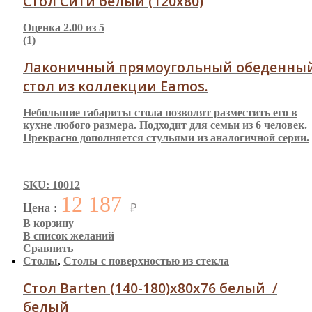
Стол Сити белый (120х80)
Оценка
2.00
из 5
(1)
Лаконичный прямоугольный обеденны
стол из коллекции Eamos.
Небольшие габариты стола позволят разместить его в
кухне любого размера. Подходит для семьи из 6 человек.
Прекрасно дополняется стульями из аналогичной серии.
SKU: 10012
12 187
Цена :
₽
В корзину
В список желаний
Сравнить
Столы
,
Столы с поверхностью из стекла
Стол Barten (140-180)x80x76 белый /
белый