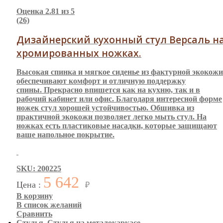
Оценка
2.81
из 5
(26)
Дизайнерский кухонный стул Версаль н
хромированных ножках.
Высокая спинка и мягкое сиденье из фактурной экокожи
обеспечивают комфорт и отличную поддержку
спины. Прекрасно впишется как на кухню, так и в
рабочий кабинет или офис. Благодаря интересной форме
ножек стул хорошей устойчивостью. Обшивка из
практичной экокожи позволяет легко мыть стул. На
ножках есть пластиковые насадки, которые защищают
ваше напольное покрытие.
SKU: 200225
5 642
Цена :
₽
В корзину
В список желаний
Сравнить
Стулья
,
Стулья на металокаркасе