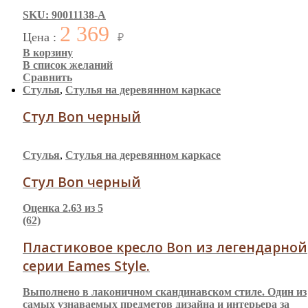
SKU: 90011138-A
2 369
Цена :
₽
В корзину
В список желаний
Сравнить
Стулья
,
Стулья на деревянном каркасе
Стул Bon черный
Стулья
,
Стулья на деревянном каркасе
Стул Bon черный
Оценка
2.63
из 5
(62)
Пластиковое кресло Bon из легендарной
серии Eames Style.
Выполнено в лаконичном скандинавском стиле. Один из
самых узнаваемых предметов дизайна и интерьера за