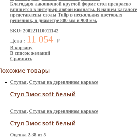
Благодаря лаконичной круглой форме стол прекрасно
впишется в интерьер любой комнаты. В нашем каталоге
представлены столы Tulip в нескольких цветовых
решениях, в диаметре 800 мм и 900 мм.
SKU: 200221110011142
11 054
Цена :
₽
В корзину
В список желаний
Сравнить
Похожие товары
Стулья
,
Стулья на деревянном каркасе
Стул Эмос soft белый
Стулья
,
Стулья на деревянном каркасе
Стул Эмос soft белый
Оценка
2.38
из 5