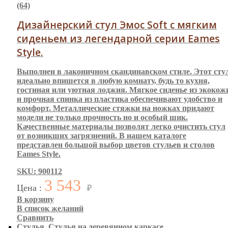
(64)
Дизайнерский стул Эмос Soft с мягким
сиденьем из легендарной серии Eames
Style.
Выполнен в лаконичном скандинавском стиле. Этот сту
идеально впишется в любую комнату, будь то кухня,
гостиная или уютная лоджия. Мягкое сиденье из экокож
и прочная спинка из пластика обеспечивают удобство и
комфорт. Металлические стяжки на ножках придают
модели не только прочность но и особый шик.
Качественные материалы позволят легко очистить стул
от возникших загрязнений. В нашем каталоге
представлен большой выбор цветов стульев и столов
Eames Style.
SKU: 900112
3 543
Цена :
₽
В корзину
В список желаний
Сравнить
Стулья
,
Стулья на деревянном каркасе