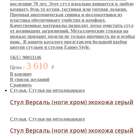
последние 70 лет. Этот стул идеально впишется в любую
комнату, будь то кухня, гостиная или уютная лоджия.
Прочная анатомическая спинка и подлокотники из
пластика обеспечивает удобство и комфорт.
Качественные материалы позволят легко очистить стул
от возникших загрязнений. Металлические стяжки на
ножках придают модели не только прочность но и особы
шик. В нашем каталоге представлен большой выбор
цветов стульев и столов Eames Style.
SKU: 90011146
3 610
Цена :
₽
В корзину
В список желаний
Сравнить
Стулья
,
Стулья на металокаркасе
Стул Версаль (ноги хром) экокожа серый
Стулья
,
Стулья на металокаркасе
Стул Версаль (ноги хром) экокожа серый