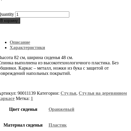
uantity
В корзину
Описание
Характеристики
Высота 82 см, ширина сиденья 48 см.
Спинка выполнена из высокотехнологичного пластика. Без
обшивки. Каркас – металл, ножки из бука с защитой от
повреждений напольных покрытий.
Артикул:
90011139
Категории:
Стулья
,
Стулья на деревянном
каркасе
Метка:
1
Цвет сиденья
Оранжевый
Материал сиденья
Пластик