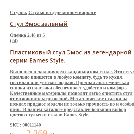
Стулья
,
Стулья на деревянном каркасе
Стул Эмос зеленый
Оценка
2.46
из 5
(24)
Пластиковый стул Эмос из легендарной
серии Eames Style.
Выполнен в лаконичном скандинавском стиле. Этот сту
идеально впишется в любую комнату, будь то кухня,
гостиная или уютная лоджия. Прочная анатомическая
спинка из пластика обеспечивает удобство и комфорт.
Качественные материалы позволят легко очистить стул
от возникших загрязнений. Металлические стяжки на
ножках придают модели не только прочность но и особы
шик. В нашем каталоге представлен большой выбор
цветов стульев и столов Eames Style.
SKU: 90011140
2 369