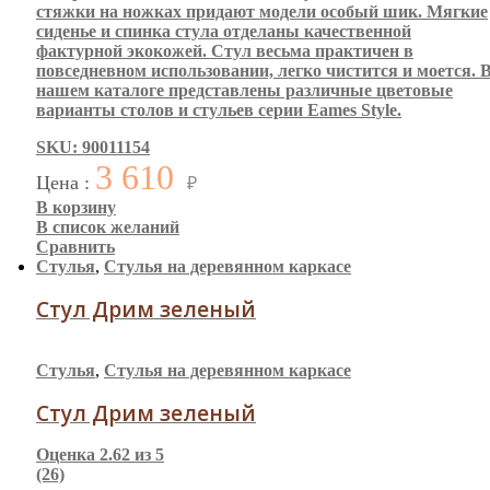
стяжки на ножках придают модели особый шик. Мягкие
сиденье и спинка стула отделаны качественной
фактурной экокожей. Стул весьма практичен в
повседневном использовании, легко чистится и моется. 
нашем каталоге представлены различные цветовые
варианты столов и стульев серии Eames Style.
SKU: 90011154
3 610
Цена :
₽
В корзину
В список желаний
Сравнить
Стулья
,
Стулья на деревянном каркасе
Стул Дрим зеленый
Стулья
,
Стулья на деревянном каркасе
Стул Дрим зеленый
Оценка
2.62
из 5
(26)