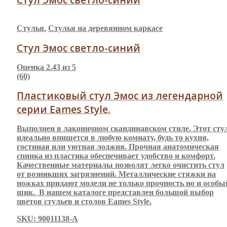
Стулья
,
Стулья на деревянном каркасе
Стул Эмос светло-синий
Оценка
2.43
из 5
(60)
Пластиковый стул Эмос из легендарной
серии Eames Style.
Выполнен в лаконичном скандинавском стиле. Этот сту
идеально впишется в любую комнату, будь то кухня,
гостиная или уютная лоджия. Прочная анатомическая
спинка из пластика обеспечивает удобство и комфорт.
Качественные материалы позволят легко очистить стул
от возникших загрязнений. Металлические стяжки на
ножках придают модели не только прочность но и особы
шик. В нашем каталоге представлен большой выбор
цветов стульев и столов Eames Style.
SKU: 90011138-A