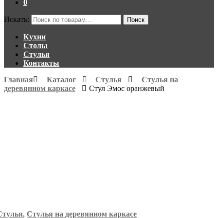
0
Искать:
Поиск
Кухни
Столы
Стулья
Контакты
Главная
Каталог
Стулья
Стулья на
деревянном каркасе
Стул Эмос оранжевый
Стулья
,
Стулья на деревянном каркасе