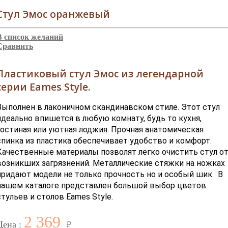
Стул Эмос оранжевый
В список желаний
Сравнить
Пластиковый стул Эмос из легендарной
серии Eames Style.
Выполнен в лаконичном скандинавском стиле. Этот стул
идеально впишется в любую комнату, будь то кухня,
гостиная или уютная лоджия. Прочная анатомическая
спинка из пластика обеспечивает удобство и комфорт.
Качественные материалы позволят легко очистить стул о
возникших загрязнений. Металлические стяжки на ножках
придают модели не только прочность но и особый шик. В
нашем каталоге представлен большой выбор цветов
стульев и столов Eames Style.
2 369
Цена :
₽