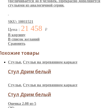
увеличивается до 8 человек. Прекрасно дополняется
стульями из аналогичной серии.
SKU: 10011521
21 458
Цена :
₽
В корзину
В список желаний
Сравнить
Похожие товары
Стулья
,
Стулья на деревянном каркасе
Стул Дрим белый
Стулья
,
Стулья на деревянном каркасе
Стул Дрим белый
Оценка
2.08
из 5
(26)