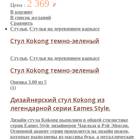
2 369
Цена :
₽
В корзину
В список желаний
Сравнить
Стулья
,
Стулья на деревянном каркасе
Стул Kokong темно-зеленый
Стулья
,
Стулья на деревянном каркасе
Стул Kokong темно-зеленый
Оценка
3.00
из 5
(1)
Дизайнерский стул Kokong из
легендарной серии Eames Style.
Дизайн стула Kokong выполнен в общей стилистике
серии Eames Style дизайнеров Чарльза и Рэй Эймсов.
Основной акцент серии приходится на дизайн ножек,
которые выполнены из массива бука, а металлические