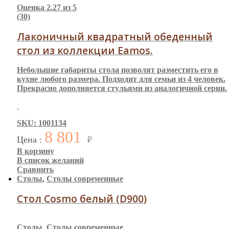
Оценка
2.27
из 5
(30)
Лаконичный квадратный обеденный
стол из коллекции Eamos.
Небольшие габариты стола позволят разместить его в
кухне любого размера. Подходит для семьи из 4 человек.
Прекрасно дополняется стульями из аналогичной серии.
SKU: 1001134
8 801
Цена :
₽
В корзину
В список желаний
Сравнить
Столы
,
Столы современные
Стол Cosmo белый (D900)
Столы
,
Столы современные