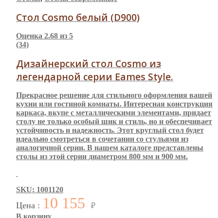
Стол Cosmo белый (D900)
Оценка
2.68
из 5
(34)
Дизайнерский стол Cosmo из
легендарной серии Eames Style.
Прекрасное решение для стильного оформления вашей
кухни или гостиной комнаты. Интересная конструкция
каркаса, вкупе с металлическими элементами, придает
столу не только особый шик и стиль, но и обеспечивает
устойчивость и надежность. Этот круглый стол будет
идеально смотреться в сочетании со стульями из
аналогичной серии. В нашем каталоге представлены
столы из этой серии диаметром 800 мм и 900 мм.
SKU: 1001120
10 155
Цена :
₽
В корзину