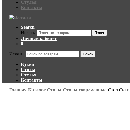
Стулья
Контакты
Search
Искать:
Поиск
Личный кабинет
0
Искать:
Поиск
Кухни
Столы
Стулья
Контакты
Главная
Каталог
Столы
Столы современные
Стол Сити 