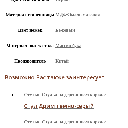
Материал столешницы
МДФ/Эмаль матовая
Цвет ножек
Бежевый
Материал ножек стола
Массив бука
Производитель
Китай
Возможно Вас также заинтересует…
Стулья
,
Стулья на деревянном каркасе
Стул Дрим темно-серый
Стулья
,
Стулья на деревянном каркасе